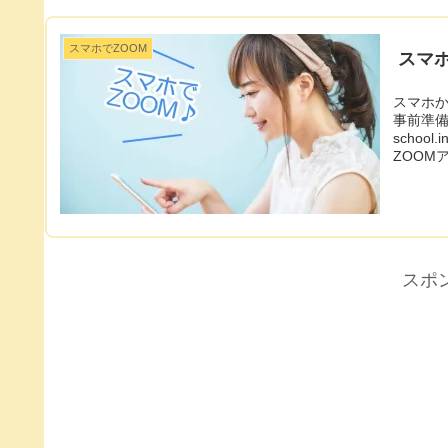
スマホでZOOM
スマ
スマホからZO
事前準備 スマホにZOOMをインストールしておきます https://z
school.info/smar
スポ