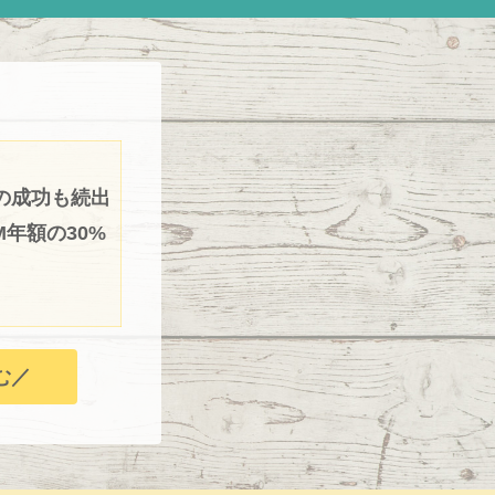
の成功も続出
年額の30%
む／