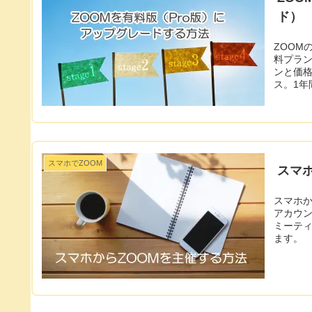
ド）
ZOOMの
料プラン
ンと価格」をクリック。 
ス。1年
スマホでZOOM
スマ
スマホか
アカウン
ミーテ
ます。