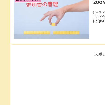
ZO
ミーティ
ィンド
トが参
スポ