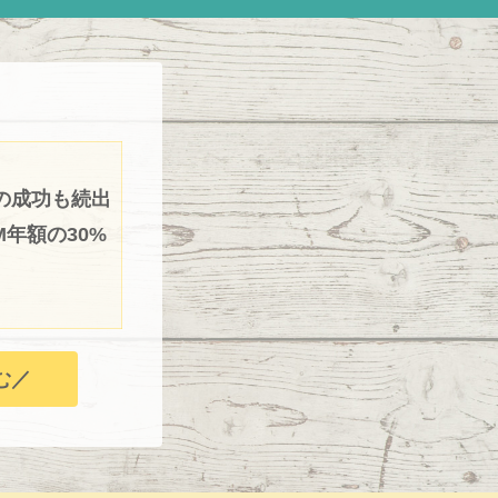
の成功も続出
年額の30%
む／