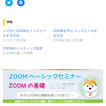
ク
F
リ
a
ッ
c
ク
e
し
b
て
o
T
o
関連
w
k
i
で
t
共
スマホにZOOMをインストー
ZOOMをPCにインストールす
t
有
ルする方法
る方法
e
す
r
る
スマホでZOOM
ZOOMの使い方辞典
で
に
共
は
有
ク
ZOOMのミーティング設定
(
リ
ZOOMの使い方辞典
新
ッ
し
ク
い
し
ウ
て
ィ
く
ン
だ
ド
さ
ウ
い
で
(
開
新
き
し
ま
い
す
ウ
)
ィ
ン
ド
ウ