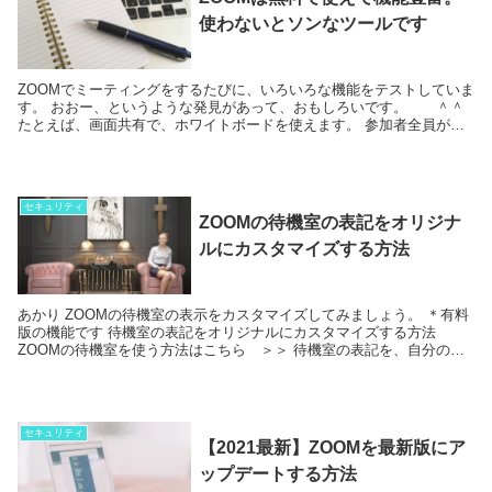
使わないとソンなツールです
ZOOMでミーティングをするたびに、いろいろな機能をテストしていま
す。 おおー、というような発見があって、おもしろいです。 ＾＾
たとえば、画面共有で、ホワイトボードを使えます。 参加者全員が、
歩ワイドボードに 好きなように、文字や絵を...
セキュリティ
ZOOMの待機室の表記をオリジナ
ルにカスタマイズする方法
あかり ZOOMの待機室の表示をカスタマイズしてみましょう。 ＊有料
版の機能です 待機室の表記をオリジナルにカスタマイズする方法
ZOOMの待機室を使う方法はこちら ＞＞ 待機室の表記を、自分のミ
ーティングにふさわしく編集...
セキュリティ
【2021最新】ZOOMを最新版にア
ップデートする方法