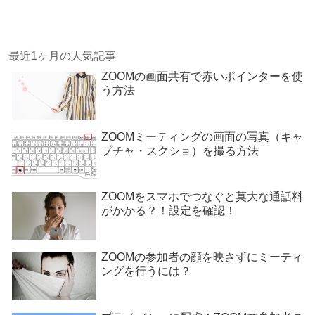
で
開
き
ま
す
)
最近1ヶ月の人気記事
ZOOMの画面共有で赤いポインターを使
う方法
ZOOMミーティングの画面の写真（キャ
プチャ・スクショ）を撮る方法
ZOOMをスマホでつなぐと莫大な通話料
がかかる？！設定を確認！
ZOOMの参加者の顔を映さずにミーティ
ングを行うには？