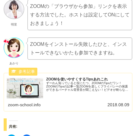
ZOOMの「ブラウザから参加」リンクを表示
する方法でした。ホストは設定してONにして
おきましょう！
明里
ZOOMをインストール失敗したひと、インス
トールできないかたも参加できますね。
あかり
ZOOMを使いやすくするTipsあれこれ
ずーわん知っていると役にたつ、ZOOMのTipsだワン！
ZOOMのTipsの記事一覧ZOOMを楽しくプライバシーの保護
ができるバーチャル背景音が聞こえない！ビデオが映らな
い！トラブルを解決しましょうス...
zoom-school.info
2018.08.09
共有: