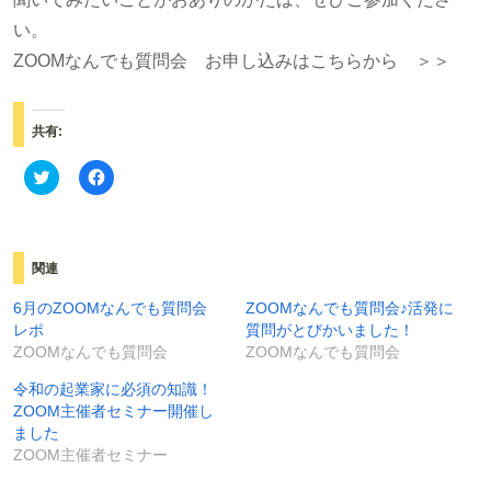
い。
ZOOMなんでも質問会 お申し込みはこちらから ＞＞
共有:
ク
F
リ
a
ッ
c
ク
e
し
b
て
o
T
o
関連
w
k
i
で
t
共
6月のZOOMなんでも質問会
ZOOMなんでも質問会♪活発に
t
有
レポ
質問がとびかいました！
e
す
r
る
ZOOMなんでも質問会
ZOOMなんでも質問会
で
に
共
は
有
ク
令和の起業家に必須の知識！
(
リ
ZOOM主催者セミナー開催し
新
ッ
し
ク
ました
い
し
ZOOM主催者セミナー
ウ
て
ィ
く
ン
だ