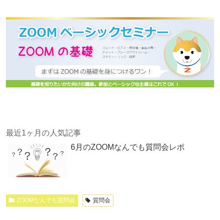
ド
さ
ウ
い
で
(
開
新
き
し
ま
い
す
ウ
)
ィ
ン
ド
ウ
で
開
き
ま
す
)
最近1ヶ月の人気記事
6月のZOOMなんでも質問会レポ
ZOOMなんでも質問会
質問会