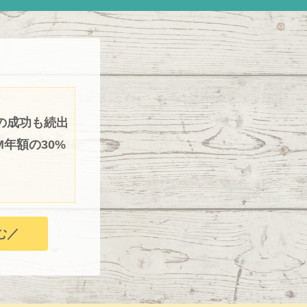
の成功も続出
年額の30%
む／