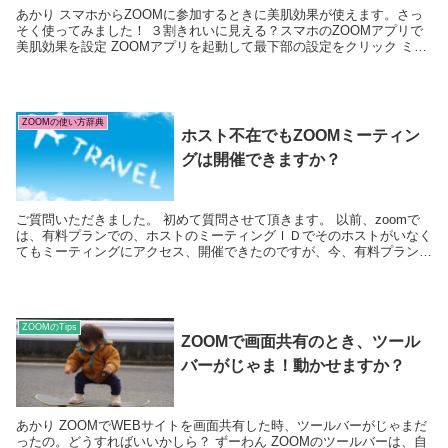
あかり スマホからZOOMに参加するときに美肌効果が使えます。さっ
そく使ってみました！ ３割きれいに見える？スマホのZOOMアプリで
美肌効果を設定 ZOOMアプリを起動して最下部の設定をクリック ミー
ティング を選...
ZOOMの使い方辞典
ホスト不在でもZOOMミーティン
グは開催できますか？
ご質問いただきました。 初めて質問させて頂きます。 以前、zoomで
は、有料プランでの、ホストのミーティングＩＤでそのホストがいなく
てもミーティングにアクセス、開催できたのですが、今、有料プランの
ミーティングＩＤであってもそのホストがいないとアクセスが出来なく
なりました。機能的に変わったのでしょうか？ また、ホストがいなく
てもそのＩＤでミーティングできるように設定できるのでしょうか？
ZOOMのTips
ZOOMで画面共有のとき、ツール
バーがじゃま！動かせますか？
あかり ZOOMでWEBサイトを画面共有した時、ツールバーがじゃまだ
ったの。どうすればいいかしら？ ずーわん ZOOMのツールバーは、自